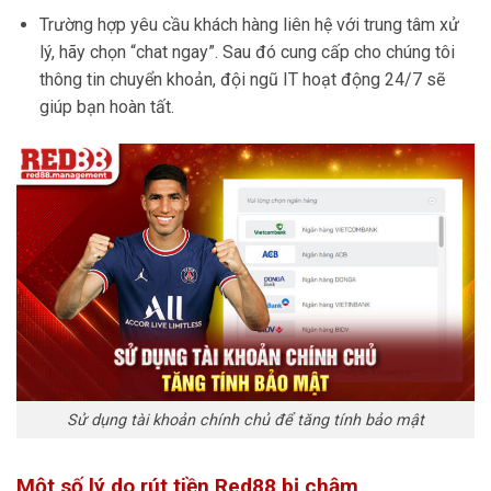
Trường hợp yêu cầu khách hàng liên hệ với trung tâm xử
lý, hãy chọn “chat ngay”. Sau đó cung cấp cho chúng tôi
thông tin chuyển khoản, đội ngũ IT hoạt động 24/7 sẽ
giúp bạn hoàn tất.
Sử dụng tài khoản chính chủ để tăng tính bảo mật
Một số lý do rút tiền Red88 bị chậm