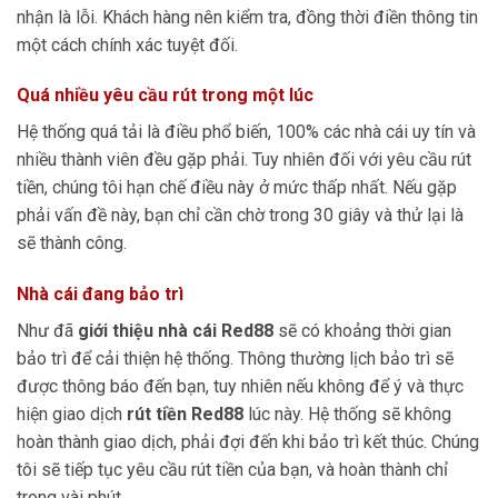
nhận là lỗi. Khách hàng nên kiểm tra, đồng thời điền thông tin
một cách chính xác tuyệt đối.
Quá nhiều yêu cầu rút trong một lúc
Hệ thống quá tải là điều phổ biến, 100% các nhà cái uy tín và
nhiều thành viên đều gặp phải. Tuy nhiên đối với yêu cầu rút
tiền, chúng tôi hạn chế điều này ở mức thấp nhất. Nếu gặp
phải vấn đề này, bạn chỉ cần chờ trong 30 giây và thử lại là
sẽ thành công.
Nhà cái đang bảo trì
Như đã
giới thiệu nhà cái Red88
sẽ có khoảng thời gian
bảo trì để cải thiện hệ thống. Thông thường lịch bảo trì sẽ
được thông báo đến bạn, tuy nhiên nếu không để ý và thực
hiện giao dịch
rút tiền Red88
lúc này. Hệ thống sẽ không
hoàn thành giao dịch, phải đợi đến khi bảo trì kết thúc. Chúng
tôi sẽ tiếp tục yêu cầu rút tiền của bạn, và hoàn thành chỉ
trong vài phút.