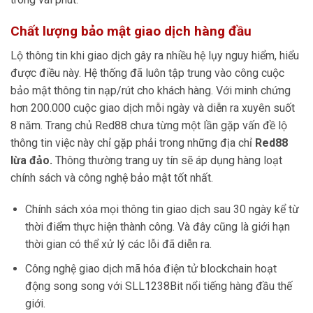
Chất lượng bảo mật giao dịch hàng đầu
Lộ thông tin khi giao dịch gây ra nhiều hệ lụy nguy hiểm, hiểu
được điều này. Hệ thống đã luôn tập trung vào công cuộc
bảo mật thông tin nạp/rút cho khách hàng. Với minh chứng
hơn 200.000 cuộc giao dịch mỗi ngày và diễn ra xuyên suốt
8 năm. Trang chủ Red88 chưa từng một lần gặp vấn đề lộ
thông tin việc này chỉ gặp phải trong những địa chỉ
Red88
lừa đảo.
Thông thường trang uy tín sẽ áp dụng hàng loạt
chính sách và công nghệ bảo mật tốt nhất.
Chính sách xóa mọi thông tin giao dịch sau 30 ngày kể từ
thời điểm thực hiện thành công. Và đây cũng là giới hạn
thời gian có thể xử lý các lỗi đã diễn ra.
Công nghệ giao dịch mã hóa điện tử blockchain hoạt
động song song với SLL1238Bit nổi tiếng hàng đầu thế
giới.