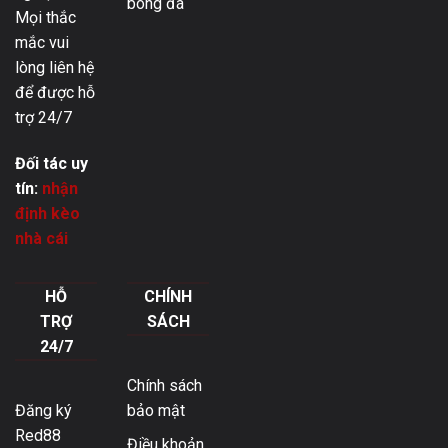
bóng đá
Mọi thắc
mắc vui
lòng liên hệ
để được hỗ
trợ 24/7
Đối tác uy
tín:
nhận
định kèo
nhà cái
HỖ
CHÍNH
TRỢ
SÁCH
24/7
Chính sách
Đăng ký
bảo mật
Red88
Điều khoản