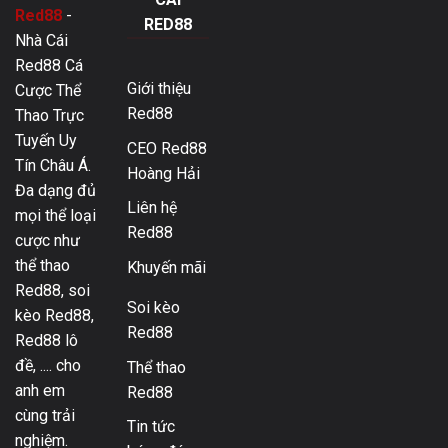
Red88
-
RED88
Nhà Cái
Red88 Cá
Giới thiệu
Cược Thể
Red88
Thao Trực
Tuyến Uy
CEO Red88
Tín Châu Á.
Hoàng Hải
Đa dạng đủ
Liên hệ
mọi thể loại
Red88
cược như
thể thao
Khuyến mãi
Red88, soi
Soi kèo
kèo Red88,
Red88
Red88 lô
đề, .... cho
Thể thao
anh em
Red88
cùng trải
Tin tức
nghiệm.