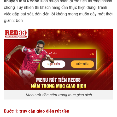
khuyến mãi Red88
luôn muốn nhận được tiền thưởng nhanh
chóng.
Tuy nhiên thì khách hàng cần thực hiện đúng. Tránh
việc gặp sai sót, dẫn đến lỗi không mong muốn gây mất thời
gian 2 bên.
Menu rút tiền nằm trong mục giao dịch
Bước 1: truy cập giao diện rút tiền