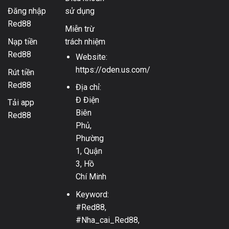
Đăng nhập
sử dụng
Red88
Miễn trừ
Nạp tiền
trách nhiệm
Red88
Website:
https://oden.us.com/
Rút tiền
Red88
Địa chỉ:
Đ Điện
Tải app
Biên
Red88
Phủ,
Phường
1, Quận
3, Hồ
Chí Minh
Keyword:
#Red88,
#Nha_cai_Red88,