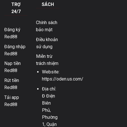
TRỢ
SÁCH
24/7
Chính sách
Đăng ký
bảo mật
Red88
Điều khoản
Đăng nhập
sử dụng
Red88
Miễn trừ
Nạp tiền
trách nhiệm
Red88
Website:
https://oden.us.com/
Rút tiền
Red88
Địa chỉ:
Đ Điện
Tải app
Biên
Red88
Phủ,
Phường
1, Quận