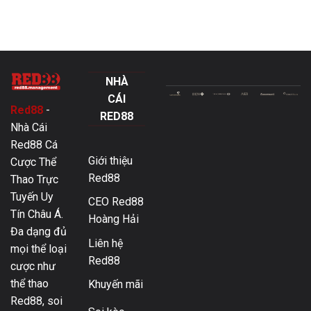
NHÀ
CÁI
Red88
-
RED88
Nhà Cái
Red88 Cá
Giới thiệu
Cược Thể
Red88
Thao Trực
Tuyến Uy
CEO Red88
Tín Châu Á.
Hoàng Hải
Đa dạng đủ
Liên hệ
mọi thể loại
Red88
cược như
thể thao
Khuyến mãi
Red88, soi