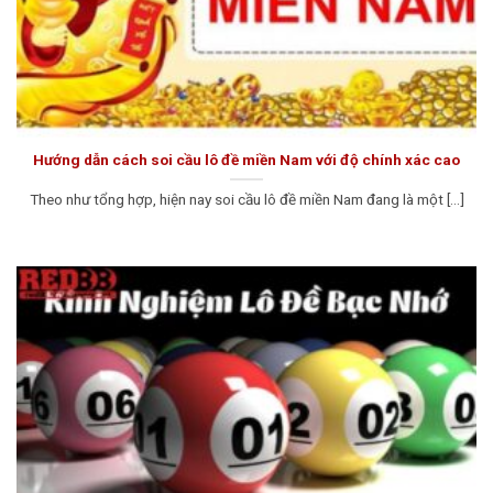
Hướng dẫn cách soi cầu lô đề miền Nam với độ chính xác cao
Theo như tổng hợp, hiện nay soi cầu lô đề miền Nam đang là một [...]