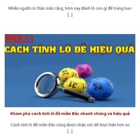
Nhiều người có thắc mắc rằng, hôm nay đánh lô con gì để trúng bao
[...]
Khám phá cách tính lô đề miền Bắc nhanh chóng và hiệu quả
Cách tính lô đề miền Bắc cũng được nhận xét dễ thực hiện hơn so
[...]