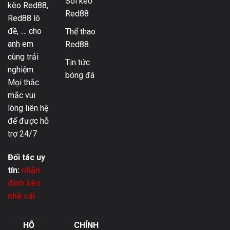
Soi kèo
kèo Red88,
Red88
Red88 lô
đề, .... cho
Thể thao
anh em
Red88
cùng trải
Tin tức
nghiệm.
bóng đá
Mọi thắc
mắc vui
lòng liên hệ
để được hỗ
trợ 24/7
Đối tác uy
tín:
nhận
định kèo
nhà cái
HỖ
CHÍNH