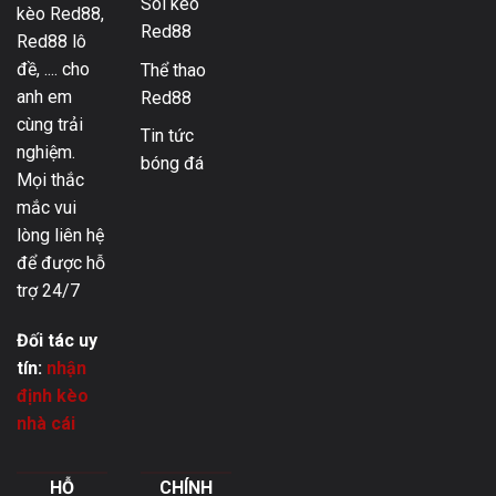
Soi kèo
kèo Red88,
Red88
Red88 lô
đề, .... cho
Thể thao
anh em
Red88
cùng trải
Tin tức
nghiệm.
bóng đá
Mọi thắc
mắc vui
lòng liên hệ
để được hỗ
trợ 24/7
Đối tác uy
tín:
nhận
định kèo
nhà cái
HỖ
CHÍNH