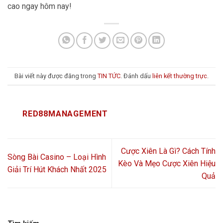
cao ngay hôm nay!
Bài viết này được đăng trong
TIN TỨC
. Đánh dấu
liên kết thường trực
.
RED88MANAGEMENT
Cược Xiên Là Gì? Cách Tính
Sòng Bài Casino – Loại Hình
Kèo Và Mẹo Cược Xiên Hiệu
Giải Trí Hút Khách Nhất 2025
Quả