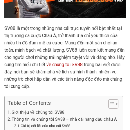
SV88 là một trong những nhà cái trực tuyến nổi bật nhất tại
thị trường cá cược Châu Á, trở thành địa chỉ yêu thích của
nhiều tín đồ đam mê cá cược. Mang đến một sân chơi an
toàn, minh bạch và chất lượng, SV88 luôn cam kết mang đến
cho người chơi những trải nghiệm tuyệt vời và đáng nhớ. Hãy
cùng tìm hiểu chi tiết
về chúng tôi SV88
trong bài viết dưới
đây, nơi bạn sẽ khám phá về lịch sử hình thành, nhiệm vụ,
những trò chơi hấp dẫn và các tính năng độc đáo mà chúng
tôi cung cấp.
Table of Contents
Giới thiệu về chúng tôi SV88
Thông tin về chúng tôi SV88 – nhà cái hàng đầu châu Á
Giá trị cốt lõi của nhà cái SV88