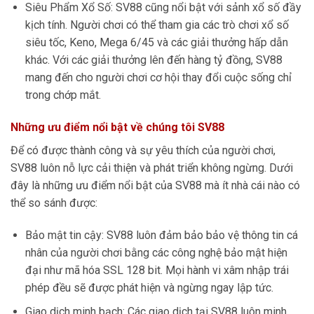
Siêu Phẩm Xổ Số: SV88 cũng nổi bật với sảnh xổ số đầy
kịch tính. Người chơi có thể tham gia các trò chơi xổ số
siêu tốc, Keno, Mega 6/45 và các giải thưởng hấp dẫn
khác. Với các giải thưởng lên đến hàng tỷ đồng, SV88
mang đến cho người chơi cơ hội thay đổi cuộc sống chỉ
trong chớp mắt.
Những ưu điểm nổi bật về chúng tôi SV88
Để có được thành công và sự yêu thích của người chơi,
SV88 luôn nỗ lực cải thiện và phát triển không ngừng. Dưới
đây là những ưu điểm nổi bật của SV88 mà ít nhà cái nào có
thể so sánh được:
Bảo mật tin cậy: SV88 luôn đảm bảo bảo vệ thông tin cá
nhân của người chơi bằng các công nghệ bảo mật hiện
đại như mã hóa SSL 128 bit. Mọi hành vi xâm nhập trái
phép đều sẽ được phát hiện và ngừng ngay lập tức.
Giao dịch minh bạch: Các giao dịch tại SV88 luôn minh