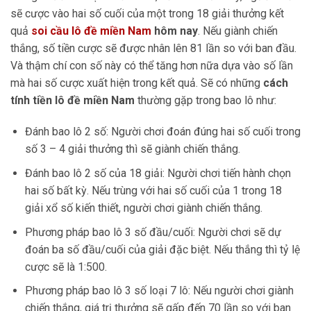
sẽ cược vào hai số cuối của một trong 18 giải thưởng kết
quả
soi cầu lô đề miền Nam
hôm nay
. Nếu giành chiến
thắng, số tiền cược sẽ được nhân lên 81 lần so với ban đầu.
Và thậm chí con số này có thể tăng hơn nữa dựa vào số lần
mà hai số cược xuất hiện trong kết quả. Sẽ có những
cách
tính tiền lô đề miền Nam
thường gặp trong bao lô như:
Đánh bao lô 2 số: Người chơi đoán đúng hai số cuối trong
số 3 – 4 giải thưởng thì sẽ giành chiến thắng.
Đánh bao lô 2 số của 18 giải: Người chơi tiến hành chọn
hai số bất kỳ. Nếu trùng với hai số cuối của 1 trong 18
giải xổ số kiến thiết, người chơi giành chiến thắng.
Phương pháp bao lô 3 số đầu/cuối: Người chơi sẽ dự
đoán ba số đầu/cuối của giải đặc biệt. Nếu thắng thì tỷ lệ
cược sẽ là 1:500.
Phương pháp bao lô 3 số loại 7 lô: Nếu người chơi giành
chiến thắng, giá trị thưởng sẽ gấp đến 70 lần so với ban