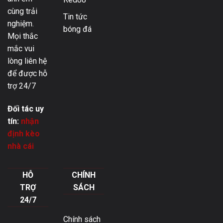
cùng trải
Tin tức
nghiệm.
bóng đá
Mọi thắc
mắc vui
lòng liên hệ
để được hỗ
trợ 24/7
Đối tác uy
tín:
nhận
định kèo
nhà cái
HỖ
CHÍNH
TRỢ
SÁCH
24/7
Chính sách