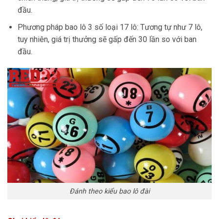
đầu.
Phương pháp bao lô 3 số loại 17 lô: Tương tự như 7 lô,
tuy nhiên, giá trị thưởng sẽ gấp đến 30 lần so với ban
đầu.
Đánh theo kiểu bao lô đài