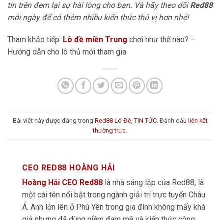
tin trên đem lại sự hài lòng cho bạn. Và hãy theo dõi
Red88
mỗi ngày để có thêm nhiều kiến thức thú vị hơn nhé!
Tham khảo tiếp:
Lô đề miền Trung
chơi như thế nào? –
Hướng dẫn cho lô thủ mới tham gia
Bài viết này được đăng trong
Red88 Lô Đề
,
TIN TỨC
. Đánh dấu
liên kết
thường trực
.
CEO RED88 HOÀNG HẢI
Hoàng Hải CEO Red88
là nhà sáng lập của Red88, là
một cái tên nổi bật trong ngành giải trí trực tuyến Châu
Á. Anh lớn lên ở Phú Yên trong gia đình không mấy khá
giả nhưng đã dùng niềm đam mê và kiến thức công