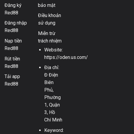
Đăng ký
bảo mật
Red88
Điều khoản
Đăng nhập
sử dụng
Red88
Miễn trừ
Nạp tiền
trách nhiệm
Red88
Website:
https://oden.us.com/
Rút tiền
Red88
Địa chỉ:
Đ Điện
Tải app
Biên
Red88
Phủ,
Phường
1, Quận
3, Hồ
Chí Minh
Keyword: