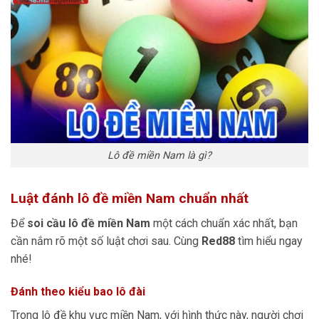
Lô đề miền Nam là gì?
Luật đánh lô đề miền Nam chuẩn nhất
Để
soi cầu lô đề miền Nam
một cách chuẩn xác nhất, bạn
cần nắm rõ một số luật chơi sau. Cùng
Red88
tìm hiểu ngay
nhé!
Đánh theo kiểu bao lô đài
Trong lô đề khu vực miền Nam, với hình thức này, người chơi