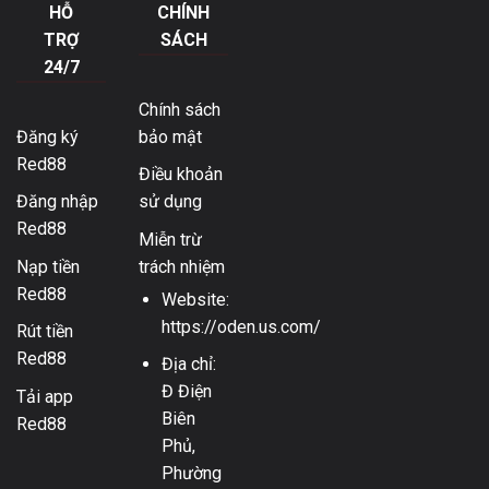
HỖ
CHÍNH
TRỢ
SÁCH
24/7
Chính sách
Đăng ký
bảo mật
Red88
Điều khoản
Đăng nhập
sử dụng
Red88
Miễn trừ
Nạp tiền
trách nhiệm
Red88
Website:
https://oden.us.com/
Rút tiền
Red88
Địa chỉ:
Đ Điện
Tải app
Biên
Red88
Phủ,
Phường