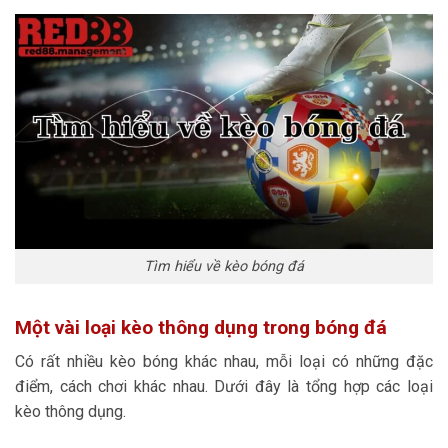
Tìm hiểu về kèo bóng đá
Một vài loại kèo thông dụng trong bóng đá
Có rất nhiều kèo bóng khác nhau, mỗi loại có những đặc
điểm, cách chơi khác nhau. Dưới đây là tổng hợp các loại
kèo thông dụng.