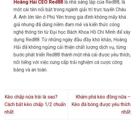
Hoàng Hải CEO Red88
là nhà sáng lập của Red88, là
một cái tên nổi bật trong ngành giải trí trực tuyến Châu
Á. Anh lớn lên ở Phú Yên trong gia đình không mấy khá
giả nhưng đã dùng niềm đam mê và kiến thức công
nghệ thông tin từ Đại học Bách Khoa Hồ Chí Minh để xây
dựng Red88. Từ những ngày đầu đầy khó khăn, Hoàng
Hải đã không ngừng cải thiện chất lượng dịch vụ, từng
bước phát triển Red88 thành một nhà cái được yêu thích,
nổi tiếng với việc cung cấp trải nghiệm cá cược công
bằng và an toàn.
Kèo chấp nửa trái là sao?
Khám phá kèo đồng nữa –
Cách bắt kèo chấp 1/2 chuẩn
Kèo đá bóng được yêu thích
nhất
nhất