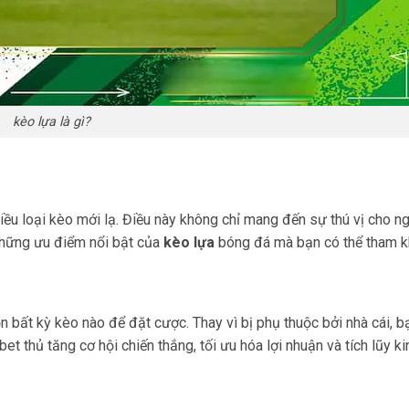
kèo lựa là gì?
hiều loại kèo mới lạ. Điều này không chỉ mang đến sự thú vị cho n
 những ưu điểm nổi bật của
kèo lựa
bóng đá mà bạn có thể tham k
ọn bất kỳ kèo nào để đặt cược. Thay vì bị phụ thuộc bởi nhà cái, b
bet thủ tăng cơ hội chiến thắng, tối ưu hóa lợi nhuận và tích lũy k