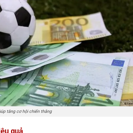
iúp tăng cơ hội chiến thắng
iệu quả