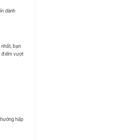
ốn dành
 nhất, bạn
u điểm vượt
 thưởng hấp