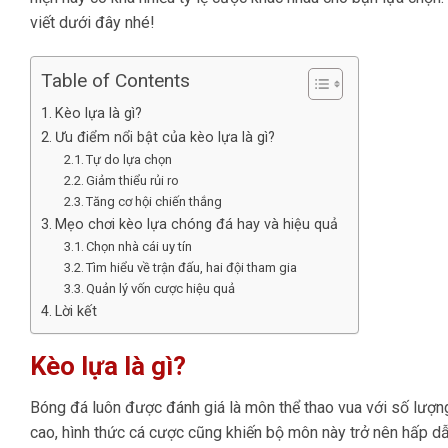
viết dưới đây nhé!
Table of Contents
Kèo lựa là gì?
Ưu điểm nổi bật của kèo lựa là gì?
Tự do lựa chọn
Giảm thiểu rủi ro
Tăng cơ hội chiến thắng
Mẹo chơi kèo lựa chóng đá hay và hiệu quả
Chọn nhà cái uy tín
Tìm hiểu về trận đấu, hai đội tham gia
Quản lý vốn cược hiệu quả
Lời kết
Kèo lựa là gì?
Bóng đá luôn được đánh giá là môn thể thao vua với số lượng
cao, hình thức cá cược cũng khiến bộ môn này trở nên hấp dẫ