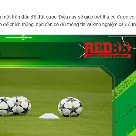
g một trận đấu để đặt cược. Điều này sẽ giúp bet thủ có được cơ 
 để chiến thắng, bạn cần có đủ thông tin và kinh nghiệm cá độ tr